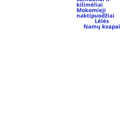
kilimėliai
Mokomieji 
naktipuodžiai
Lėlės
Namų kvapai