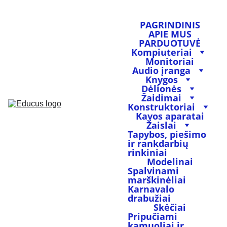
PAGRINDINIS
APIE MUS
PARDUOTUVĖ
Kompiuteriai
Monitoriai
Audio įranga
Knygos
Dėlionės
Žaidimai
Konstruktoriai
Kavos aparatai
Žaislai
Tapybos, piešimo 
ir rankdarbių 
rinkiniai
Modelinai
Spalvinami 
marškinėliai
Karnavalo 
drabužiai
Skėčiai
Pripučiami 
kamuoliai ir 