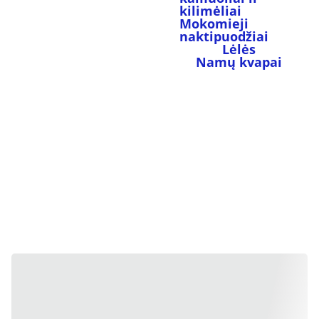
kilimėliai
Mokomieji 
naktipuodžiai
Lėlės
Namų kvapai