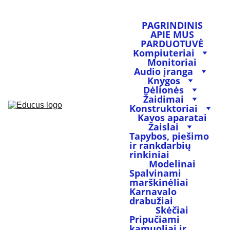
PAGRINDINIS
APIE MUS
PARDUOTUVĖ
Kompiuteriai
Monitoriai
Audio įranga
Knygos
Dėlionės
Žaidimai
Konstruktoriai
Kavos aparatai
Žaislai
Tapybos, piešimo 
ir rankdarbių 
rinkiniai
Modelinai
Spalvinami 
marškinėliai
Karnavalo 
drabužiai
Skėčiai
Pripučiami 
kamuoliai ir 