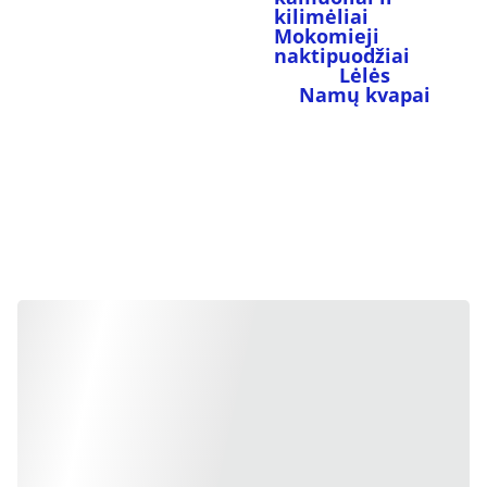
kilimėliai
Mokomieji 
naktipuodžiai
Lėlės
Namų kvapai