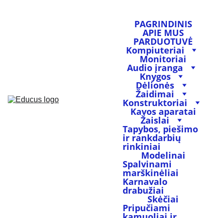
PAGRINDINIS
APIE MUS
PARDUOTUVĖ
Kompiuteriai
Monitoriai
Audio įranga
Knygos
Dėlionės
Žaidimai
Konstruktoriai
Kavos aparatai
Žaislai
Tapybos, piešimo 
ir rankdarbių 
rinkiniai
Modelinai
Spalvinami 
marškinėliai
Karnavalo 
drabužiai
Skėčiai
Pripučiami 
kamuoliai ir 