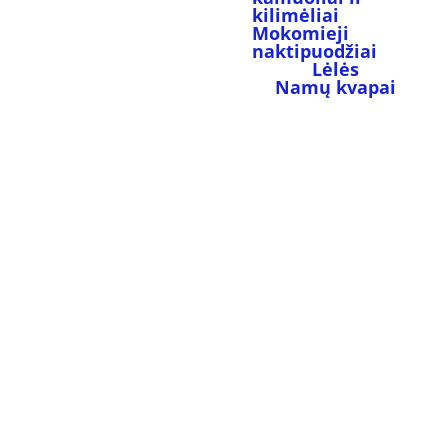
kilimėliai
Mokomieji 
naktipuodžiai
Lėlės
Namų kvapai