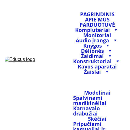
PAGRINDINIS
APIE MUS
PARDUOTUVĖ
Kompiuteriai
Monitoriai
Audio įranga
Knygos
Dėlionės
Žaidimai
Konstruktoriai
Kavos aparatai
Žaislai
Tapybos, piešimo 
ir rankdarbių 
rinkiniai
Modelinai
Spalvinami 
marškinėliai
Karnavalo 
drabužiai
Skėčiai
Pripučiami 
kamuoliai ir 