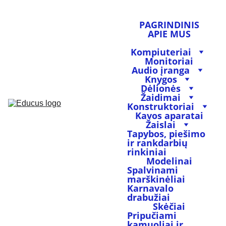
PAGRINDINIS
APIE MUS
PARDUOTUVĖ
Kompiuteriai
Monitoriai
Audio įranga
Knygos
Dėlionės
Žaidimai
Konstruktoriai
Kavos aparatai
Žaislai
Tapybos, piešimo 
ir rankdarbių 
rinkiniai
Modelinai
Spalvinami 
marškinėliai
Karnavalo 
drabužiai
Skėčiai
Pripučiami 
kamuoliai ir 