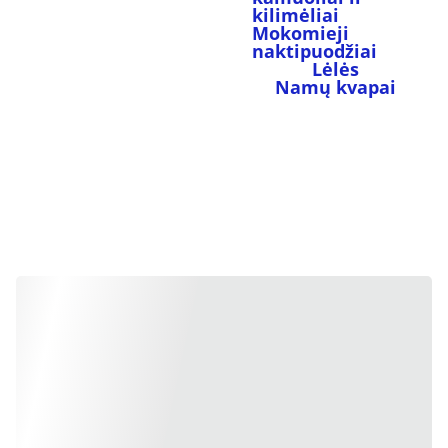
kilimėliai
Mokomieji 
naktipuodžiai
Lėlės
Namų kvapai