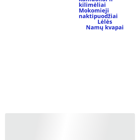
kilimėliai
Mokomieji 
naktipuodžiai
Lėlės
Namų kvapai