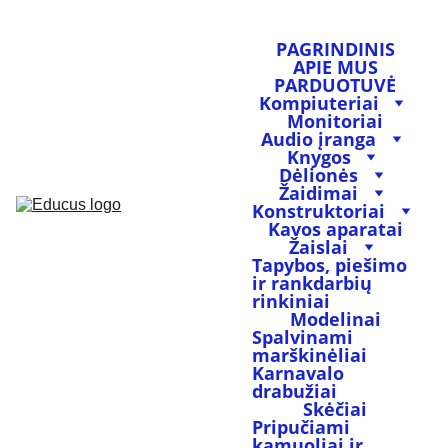
PAGRINDINIS
APIE MUS
PARDUOTUVĖ
Kompiuteriai
Monitoriai
Audio įranga
Knygos
Dėlionės
Žaidimai
Konstruktoriai
Kavos aparatai
Žaislai
Tapybos, piešimo 
ir rankdarbių 
rinkiniai
Modelinai
Spalvinami 
marškinėliai
Karnavalo 
drabužiai
Skėčiai
Pripučiami 
kamuoliai ir 