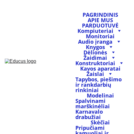
PAGRINDINIS
APIE MUS
PARDUOTUVĖ
Kompiuteriai
Monitoriai
Audio įranga
Knygos
Dėlionės
Žaidimai
Konstruktoriai
Kavos aparatai
Žaislai
Tapybos, piešimo 
ir rankdarbių 
rinkiniai
Modelinai
Spalvinami 
marškinėliai
Karnavalo 
drabužiai
Skėčiai
Pripučiami 
kamuoliai ir 