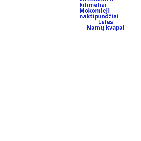
kilimėliai
Mokomieji 
naktipuodžiai
Lėlės
Namų kvapai