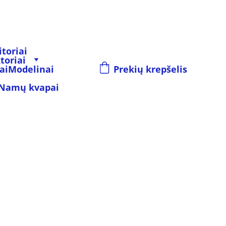
toriai
toriai
ai
Modelinai
Prekių krepšelis
Namų kvapai