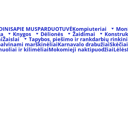
DINIS
APIE MUS
PARDUOTUVĖ
Kompiuteriai
Moni
ga
Knygos
Dėlionės
Žaidimai
Konstruk
i
Žaislai
Tapybos, piešimo ir rankdarbių rinkini
palvinami marškinėliai
Karnavalo drabužiai
Skėčiai
oliai ir kilimėliai
Mokomieji naktipuodžiai
Lėlės