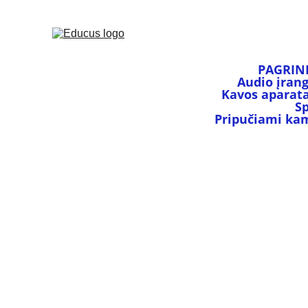
PAGRIN
Audio įran
Kavos aparata
S
Pripučiami kamu