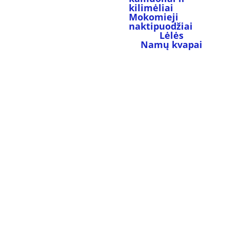
kilimėliai
Mokomieji 
naktipuodžiai
Lėlės
Namų kvapai