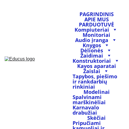
PAGRINDINIS
APIE MUS
PARDUOTUVĖ
Kompiuteriai
Monitoriai
Audio įranga
Knygos
Dėlionės
Žaidimai
Konstruktoriai
Kavos aparatai
Žaislai
Tapybos, piešimo 
ir rankdarbių 
rinkiniai
Modelinai
Spalvinami 
marškinėliai
Karnavalo 
drabužiai
Skėčiai
Pripučiami 
kamuoliai ir 