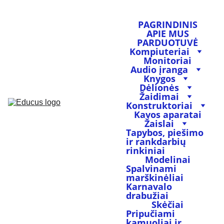
PAGRINDINIS
APIE MUS
PARDUOTUVĖ
Kompiuteriai
Monitoriai
Audio įranga
Knygos
Dėlionės
Žaidimai
Konstruktoriai
Kavos aparatai
Žaislai
Tapybos, piešimo 
ir rankdarbių 
rinkiniai
Modelinai
Spalvinami 
marškinėliai
Karnavalo 
drabužiai
Skėčiai
Pripučiami 
kamuoliai ir 