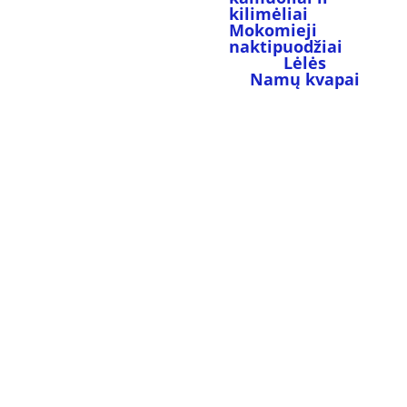
kilimėliai
Mokomieji 
naktipuodžiai
Lėlės
Namų kvapai