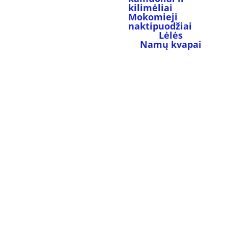
kilimėliai
Mokomieji 
naktipuodžiai
Lėlės
Namų kvapai