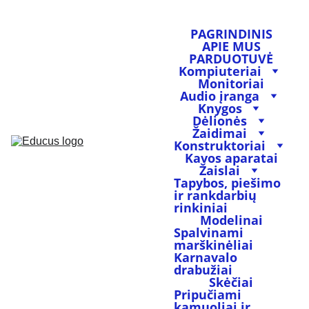
PAGRINDINIS
APIE MUS
PARDUOTUVĖ
Kompiuteriai
Monitoriai
Audio įranga
Knygos
Dėlionės
Žaidimai
Konstruktoriai
Kavos aparatai
Žaislai
Tapybos, piešimo 
ir rankdarbių 
rinkiniai
Modelinai
Spalvinami 
marškinėliai
Karnavalo 
drabužiai
Skėčiai
Pripučiami 
kamuoliai ir 