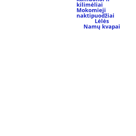
kilimėliai
Mokomieji 
naktipuodžiai
Lėlės
Namų kvapai