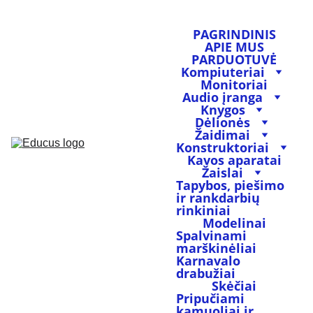
PAGRINDINIS
APIE MUS
PARDUOTUVĖ
Kompiuteriai
Monitoriai
Audio įranga
Knygos
Dėlionės
Žaidimai
Konstruktoriai
Kavos aparatai
Žaislai
Tapybos, piešimo 
ir rankdarbių 
rinkiniai
Modelinai
Spalvinami 
marškinėliai
Karnavalo 
drabužiai
Skėčiai
Pripučiami 
kamuoliai ir 