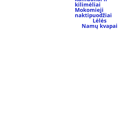
kilimėliai
Mokomieji 
naktipuodžiai
Lėlės
Namų kvapai