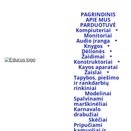
PAGRINDINIS
APIE MUS
PARDUOTUVĖ
Kompiuteriai
Monitoriai
Audio įranga
Knygos
Dėlionės
Žaidimai
Konstruktoriai
Kavos aparatai
Žaislai
Tapybos, piešimo 
ir rankdarbių 
rinkiniai
Modelinai
Spalvinami 
marškinėliai
Karnavalo 
drabužiai
Skėčiai
Pripučiami 
kamuoliai ir 