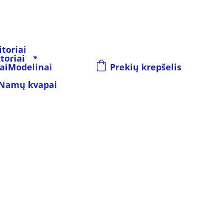
toriai
toriai
ai
Modelinai
Prekių krepšelis
Namų kvapai