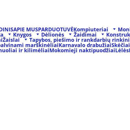
DINIS
APIE MUS
PARDUOTUVĖ
Kompiuteriai
Moni
ga
Knygos
Dėlionės
Žaidimai
Konstruk
i
Žaislai
Tapybos, piešimo ir rankdarbių rinkini
palvinami marškinėliai
Karnavalo drabužiai
Skėčiai
oliai ir kilimėliai
Mokomieji naktipuodžiai
Lėlės