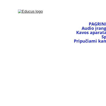
PAGRIN
Audio įran
Kavos aparata
S
Pripučiami kamu