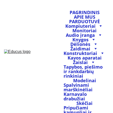
PAGRINDINIS
APIE MUS
PARDUOTUVĖ
Kompiuteriai
Monitoriai
Audio įranga
Knygos
Dėlionės
Žaidimai
Konstruktoriai
Kavos aparatai
Žaislai
Tapybos, piešimo 
ir rankdarbių 
rinkiniai
Modelinai
Spalvinami 
marškinėliai
Karnavalo 
drabužiai
Skėčiai
Pripučiami 
kamuoliai ir 