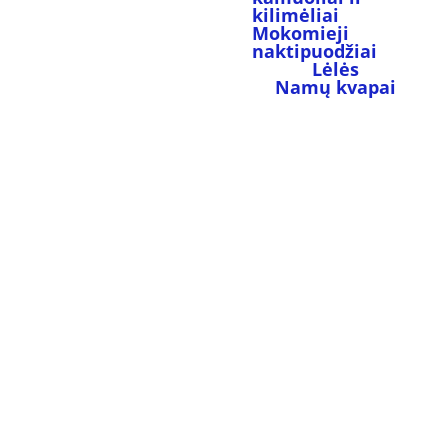
kilimėliai
Mokomieji 
naktipuodžiai
Lėlės
Namų kvapai