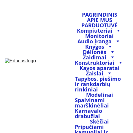
PAGRINDINIS
APIE MUS
PARDUOTUVĖ
Kompiuteriai
Monitoriai
Audio įranga
Knygos
Dėlionės
Žaidimai
Konstruktoriai
Kavos aparatai
Žaislai
Tapybos, piešimo 
ir rankdarbių 
rinkiniai
Modelinai
Spalvinami 
marškinėliai
Karnavalo 
drabužiai
Skėčiai
Pripučiami 
kamuoliai ir 