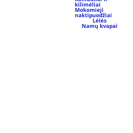
kilimėliai
Mokomieji 
naktipuodžiai
Lėlės
Namų kvapai