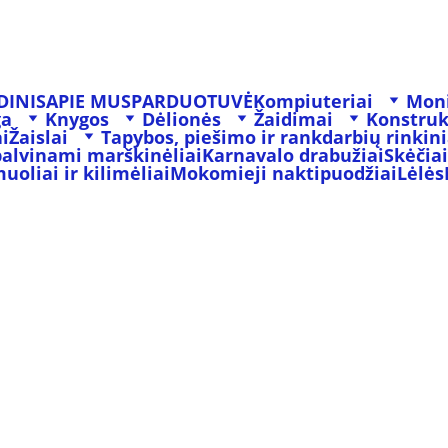
DINIS
APIE MUS
PARDUOTUVĖ
Kompiuteriai
Moni
ga
Knygos
Dėlionės
Žaidimai
Konstruk
i
Žaislai
Tapybos, piešimo ir rankdarbių rinkini
palvinami marškinėliai
Karnavalo drabužiai
Skėčiai
oliai ir kilimėliai
Mokomieji naktipuodžiai
Lėlės