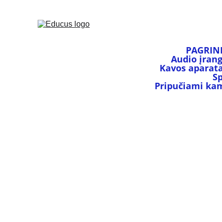
PAGRIN
Audio įran
Kavos aparata
S
Pripučiami kamu