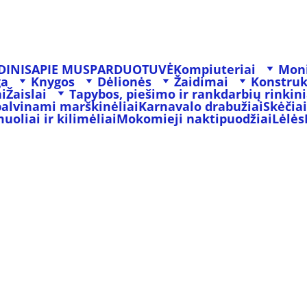
DINIS
APIE MUS
PARDUOTUVĖ
Kompiuteriai
Moni
ga
Knygos
Dėlionės
Žaidimai
Konstruk
i
Žaislai
Tapybos, piešimo ir rankdarbių rinkini
palvinami marškinėliai
Karnavalo drabužiai
Skėčiai
oliai ir kilimėliai
Mokomieji naktipuodžiai
Lėlės