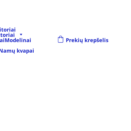
toriai
toriai
ai
Modelinai
Prekių krepšelis
Namų kvapai