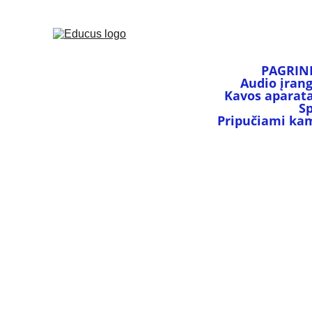
PAGRIN
Audio įran
Kavos aparata
S
Pripučiami kamu