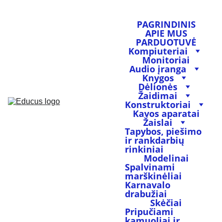
PAGRINDINIS
APIE MUS
PARDUOTUVĖ
Kompiuteriai
Monitoriai
Audio įranga
Knygos
Dėlionės
Žaidimai
Konstruktoriai
Kavos aparatai
Žaislai
Tapybos, piešimo 
ir rankdarbių 
rinkiniai
Modelinai
Spalvinami 
marškinėliai
Karnavalo 
drabužiai
Skėčiai
Pripučiami 
kamuoliai ir 