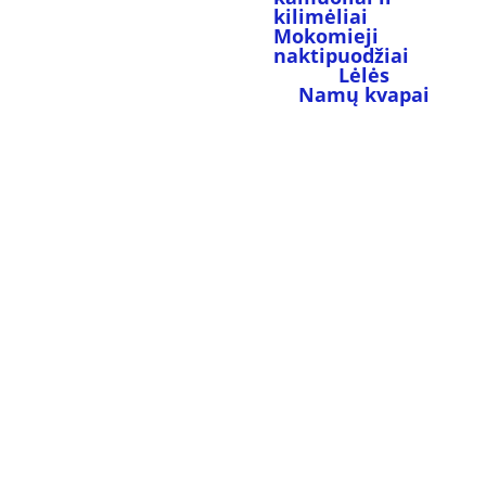
kilimėliai
Mokomieji 
naktipuodžiai
Lėlės
Namų kvapai