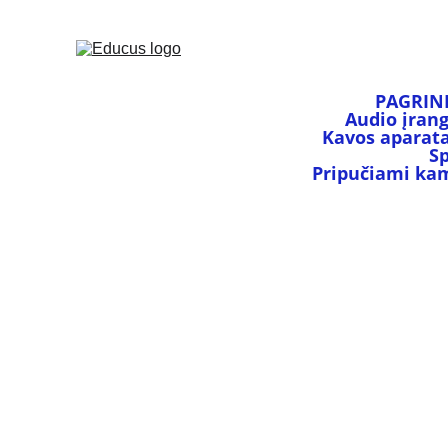
PAGRIN
Audio įran
Kavos aparata
S
Pripučiami kamu