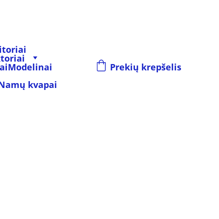
toriai
toriai
ai
Modelinai
Prekių krepšelis
Namų kvapai