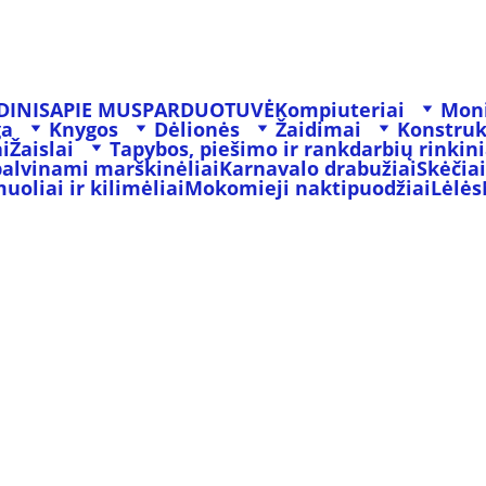
DINIS
APIE MUS
PARDUOTUVĖ
Kompiuteriai
Moni
ga
Knygos
Dėlionės
Žaidimai
Konstruk
i
Žaislai
Tapybos, piešimo ir rankdarbių rinkini
palvinami marškinėliai
Karnavalo drabužiai
Skėčiai
oliai ir kilimėliai
Mokomieji naktipuodžiai
Lėlės