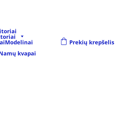
toriai
toriai
ai
Modelinai
Prekių krepšelis
Namų kvapai