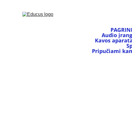
PAGRIN
Audio įran
Kavos aparata
S
Pripučiami kamu