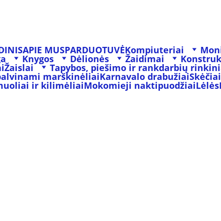
DINIS
APIE MUS
PARDUOTUVĖ
Kompiuteriai
Moni
ga
Knygos
Dėlionės
Žaidimai
Konstruk
i
Žaislai
Tapybos, piešimo ir rankdarbių rinkini
palvinami marškinėliai
Karnavalo drabužiai
Skėčiai
oliai ir kilimėliai
Mokomieji naktipuodžiai
Lėlės