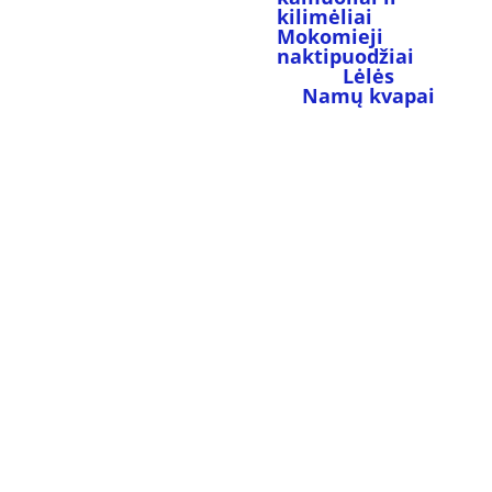
kilimėliai
Mokomieji 
naktipuodžiai
Lėlės
Namų kvapai