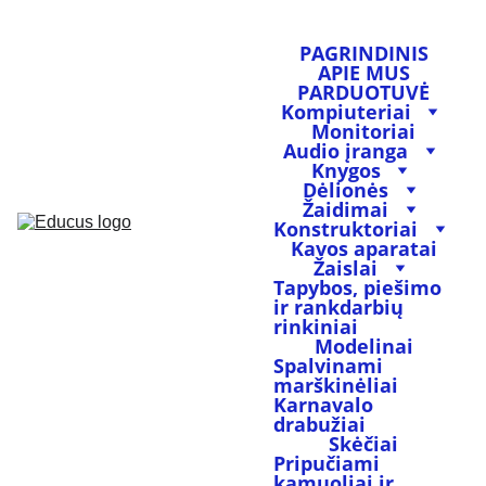
PAGRINDINIS
APIE MUS
PARDUOTUVĖ
Kompiuteriai
Monitoriai
Audio įranga
Knygos
Dėlionės
Žaidimai
Konstruktoriai
Kavos aparatai
Žaislai
Tapybos, piešimo 
ir rankdarbių 
rinkiniai
Modelinai
Spalvinami 
marškinėliai
Karnavalo 
drabužiai
Skėčiai
Pripučiami 
kamuoliai ir 