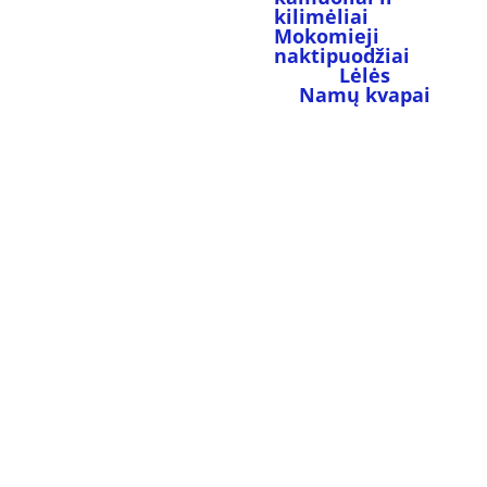
kilimėliai
Mokomieji 
naktipuodžiai
Lėlės
Namų kvapai