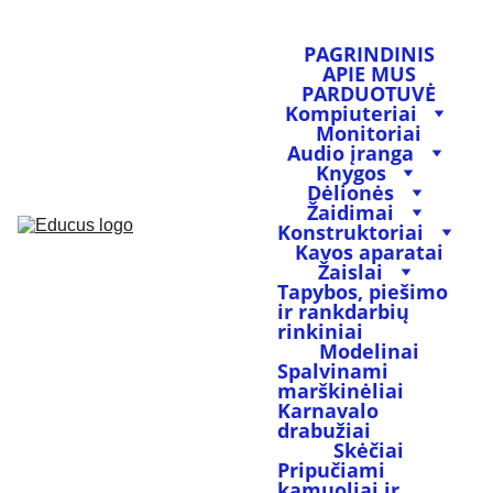
PAGRINDINIS
APIE MUS
PARDUOTUVĖ
Kompiuteriai
Monitoriai
Audio įranga
Knygos
Dėlionės
Žaidimai
Konstruktoriai
Kavos aparatai
Žaislai
Tapybos, piešimo 
ir rankdarbių 
rinkiniai
Modelinai
Spalvinami 
marškinėliai
Karnavalo 
drabužiai
Skėčiai
Pripučiami 
kamuoliai ir 