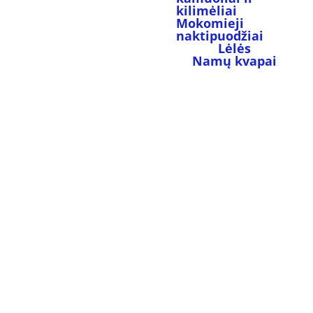
kilimėliai
Mokomieji 
naktipuodžiai
Lėlės
Namų kvapai