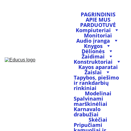
PAGRINDINIS
APIE MUS
PARDUOTUVĖ
Kompiuteriai
Monitoriai
Audio įranga
Knygos
Dėlionės
Žaidimai
Konstruktoriai
Kavos aparatai
Žaislai
Tapybos, piešimo 
ir rankdarbių 
rinkiniai
Modelinai
Spalvinami 
marškinėliai
Karnavalo 
drabužiai
Skėčiai
Pripučiami 
kamuoliai ir 