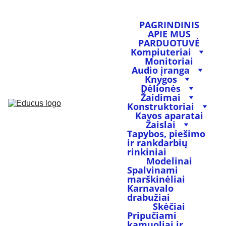
PAGRINDINIS
APIE MUS
PARDUOTUVĖ
Kompiuteriai
Monitoriai
Audio įranga
Knygos
Dėlionės
Žaidimai
Konstruktoriai
Kavos aparatai
Žaislai
Tapybos, piešimo 
ir rankdarbių 
rinkiniai
Modelinai
Spalvinami 
marškinėliai
Karnavalo 
drabužiai
Skėčiai
Pripučiami 
kamuoliai ir 