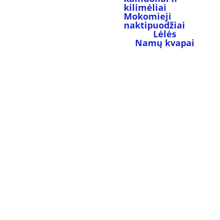
kilimėliai
Mokomieji 
naktipuodžiai
Lėlės
Namų kvapai