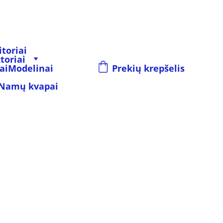
toriai
toriai
ai
Modelinai
Prekių krepšelis
Namų kvapai