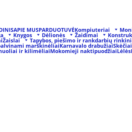
DINIS
APIE MUS
PARDUOTUVĖ
Kompiuteriai
Moni
ga
Knygos
Dėlionės
Žaidimai
Konstruk
i
Žaislai
Tapybos, piešimo ir rankdarbių rinkini
palvinami marškinėliai
Karnavalo drabužiai
Skėčiai
oliai ir kilimėliai
Mokomieji naktipuodžiai
Lėlės