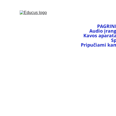
PAGRIN
Audio įran
Kavos aparata
S
Pripučiami kamu