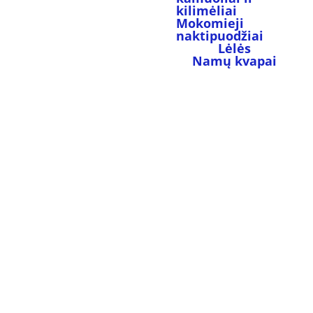
kilimėliai
Mokomieji 
naktipuodžiai
Lėlės
Namų kvapai