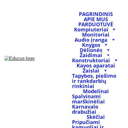
PAGRINDINIS
APIE MUS
PARDUOTUVĖ
Kompiuteriai
Monitoriai
Audio įranga
Knygos
Dėlionės
Žaidimai
Konstruktoriai
Kavos aparatai
Žaislai
Tapybos, piešimo 
ir rankdarbių 
rinkiniai
Modelinai
Spalvinami 
marškinėliai
Karnavalo 
drabužiai
Skėčiai
Pripučiami 
kamuoliai ir 