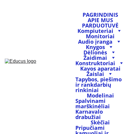
PAGRINDINIS
APIE MUS
PARDUOTUVĖ
Kompiuteriai
Monitoriai
Audio įranga
Knygos
Dėlionės
Žaidimai
Konstruktoriai
Kavos aparatai
Žaislai
Tapybos, piešimo 
ir rankdarbių 
rinkiniai
Modelinai
Spalvinami 
marškinėliai
Karnavalo 
drabužiai
Skėčiai
Pripučiami 
kamuoliai ir 