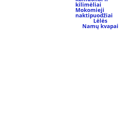
kilimėliai
Mokomieji 
naktipuodžiai
Lėlės
Namų kvapai