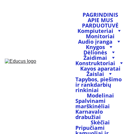
PAGRINDINIS
APIE MUS
PARDUOTUVĖ
Kompiuteriai
Monitoriai
Audio įranga
Knygos
Dėlionės
Žaidimai
Konstruktoriai
Kavos aparatai
Žaislai
Tapybos, piešimo 
ir rankdarbių 
rinkiniai
Modelinai
Spalvinami 
marškinėliai
Karnavalo 
drabužiai
Skėčiai
Pripučiami 
kamuoliai ir 