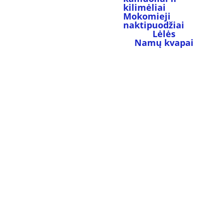
kilimėliai
Mokomieji 
naktipuodžiai
Lėlės
Namų kvapai