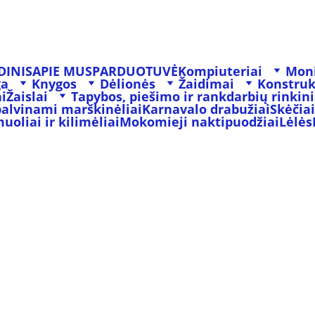
DINIS
APIE MUS
PARDUOTUVĖ
Kompiuteriai
Moni
ga
Knygos
Dėlionės
Žaidimai
Konstruk
i
Žaislai
Tapybos, piešimo ir rankdarbių rinkini
palvinami marškinėliai
Karnavalo drabužiai
Skėčiai
oliai ir kilimėliai
Mokomieji naktipuodžiai
Lėlės