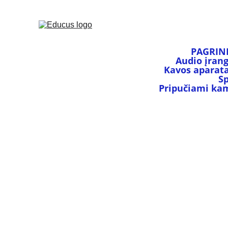
PAGRIN
Audio įran
Kavos aparata
S
Pripučiami kamu