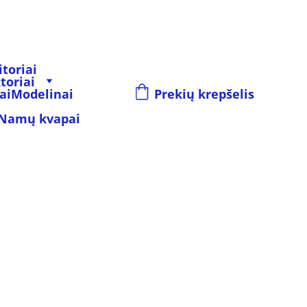
toriai
toriai
ai
Modelinai
Prekių krepšelis
Namų kvapai