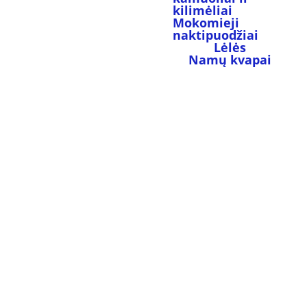
kilimėliai
Mokomieji 
naktipuodžiai
Lėlės
Namų kvapai