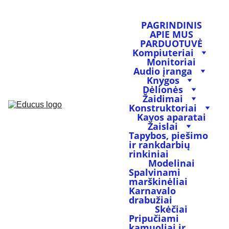
PAGRINDINIS
APIE MUS
PARDUOTUVĖ
Kompiuteriai
Monitoriai
Audio įranga
Knygos
Dėlionės
Žaidimai
Konstruktoriai
Kavos aparatai
Žaislai
Tapybos, piešimo 
ir rankdarbių 
rinkiniai
Modelinai
Spalvinami 
marškinėliai
Karnavalo 
drabužiai
Skėčiai
Pripučiami 
kamuoliai ir 