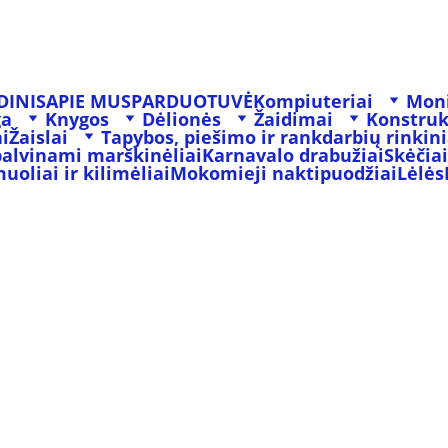
DINIS
APIE MUS
PARDUOTUVĖ
Kompiuteriai
Moni
ga
Knygos
Dėlionės
Žaidimai
Konstruk
i
Žaislai
Tapybos, piešimo ir rankdarbių rinkini
palvinami marškinėliai
Karnavalo drabužiai
Skėčiai
oliai ir kilimėliai
Mokomieji naktipuodžiai
Lėlės