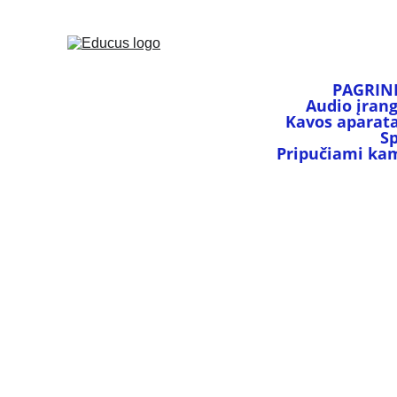
PAGRIN
Audio įran
Kavos aparata
S
Pripučiami kamu