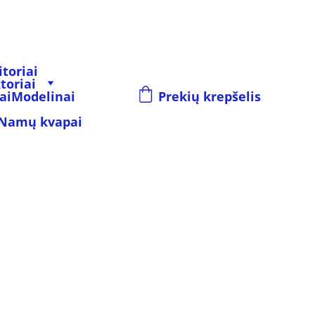
toriai
toriai
ai
Modelinai
Prekių krepšelis
Namų kvapai