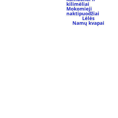
kilimėliai
Mokomieji 
naktipuodžiai
Lėlės
Namų kvapai