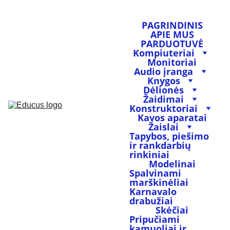
PAGRINDINIS
APIE MUS
PARDUOTUVĖ
Kompiuteriai
Monitoriai
Audio įranga
Knygos
Dėlionės
Žaidimai
Konstruktoriai
Kavos aparatai
Žaislai
Tapybos, piešimo 
ir rankdarbių 
rinkiniai
Modelinai
Spalvinami 
marškinėliai
Karnavalo 
drabužiai
Skėčiai
Pripučiami 
kamuoliai ir 