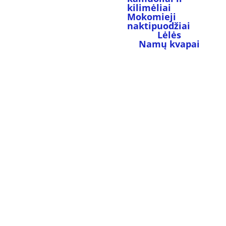
kilimėliai
Mokomieji 
naktipuodžiai
Lėlės
Namų kvapai