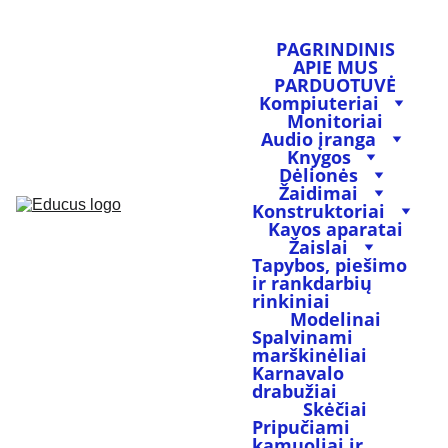
PAGRINDINIS
APIE MUS
PARDUOTUVĖ
Kompiuteriai
Monitoriai
Audio įranga
Knygos
Dėlionės
Žaidimai
Konstruktoriai
Kavos aparatai
Žaislai
Tapybos, piešimo 
ir rankdarbių 
rinkiniai
Modelinai
Spalvinami 
marškinėliai
Karnavalo 
drabužiai
Skėčiai
Pripučiami 
kamuoliai ir 