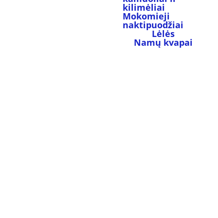
kilimėliai
Mokomieji 
naktipuodžiai
Lėlės
Namų kvapai