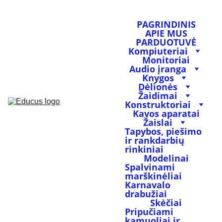
PAGRINDINIS
APIE MUS
PARDUOTUVĖ
Kompiuteriai
Monitoriai
Audio įranga
Knygos
Dėlionės
Žaidimai
Konstruktoriai
Kavos aparatai
Žaislai
Tapybos, piešimo 
ir rankdarbių 
rinkiniai
Modelinai
Spalvinami 
marškinėliai
Karnavalo 
drabužiai
Skėčiai
Pripučiami 
kamuoliai ir 