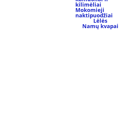
kilimėliai
Mokomieji 
naktipuodžiai
Lėlės
Namų kvapai