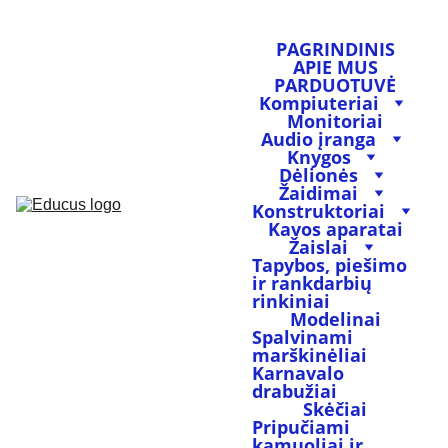
PAGRINDINIS
APIE MUS
PARDUOTUVĖ
Kompiuteriai
Monitoriai
Audio įranga
Knygos
Dėlionės
Žaidimai
Konstruktoriai
Kavos aparatai
Žaislai
Tapybos, piešimo 
ir rankdarbių 
rinkiniai
Modelinai
Spalvinami 
marškinėliai
Karnavalo 
drabužiai
Skėčiai
Pripučiami 
kamuoliai ir 