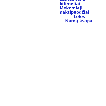
kilimėliai
Mokomieji 
naktipuodžiai
Lėlės
Namų kvapai