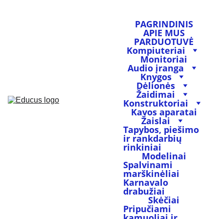
PAGRINDINIS
APIE MUS
PARDUOTUVĖ
Kompiuteriai
Monitoriai
Audio įranga
Knygos
Dėlionės
Žaidimai
Konstruktoriai
Kavos aparatai
Žaislai
Tapybos, piešimo 
ir rankdarbių 
rinkiniai
Modelinai
Spalvinami 
marškinėliai
Karnavalo 
drabužiai
Skėčiai
Pripučiami 
kamuoliai ir 