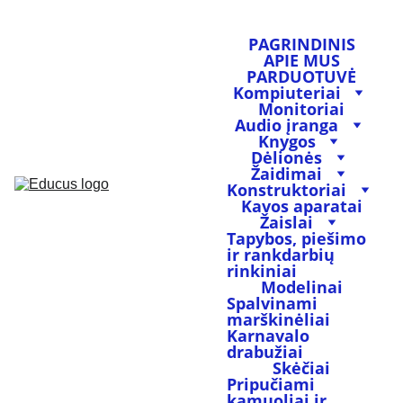
PAGRINDINIS
APIE MUS
PARDUOTUVĖ
Kompiuteriai
Monitoriai
Audio įranga
Knygos
Dėlionės
Žaidimai
Konstruktoriai
Kavos aparatai
Žaislai
Tapybos, piešimo 
ir rankdarbių 
rinkiniai
Modelinai
Spalvinami 
marškinėliai
Karnavalo 
drabužiai
Skėčiai
Pripučiami 
kamuoliai ir 