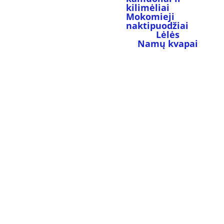
kilimėliai
Mokomieji 
naktipuodžiai
Lėlės
Namų kvapai