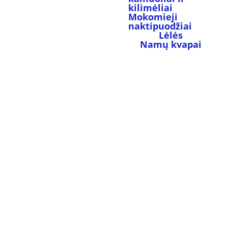
kilimėliai
Mokomieji 
naktipuodžiai
Lėlės
Namų kvapai