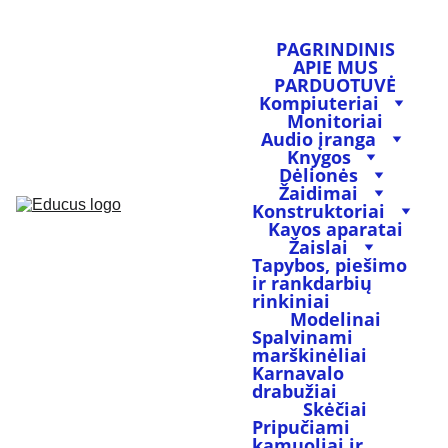
PAGRINDINIS
APIE MUS
PARDUOTUVĖ
Kompiuteriai
Monitoriai
Audio įranga
Knygos
Dėlionės
Žaidimai
Konstruktoriai
Kavos aparatai
Žaislai
Tapybos, piešimo 
ir rankdarbių 
rinkiniai
Modelinai
Spalvinami 
marškinėliai
Karnavalo 
drabužiai
Skėčiai
Pripučiami 
kamuoliai ir 