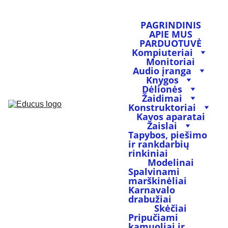
PAGRINDINIS
APIE MUS
PARDUOTUVĖ
Kompiuteriai
Monitoriai
Audio įranga
Knygos
Dėlionės
Žaidimai
Konstruktoriai
Kavos aparatai
Žaislai
Tapybos, piešimo 
ir rankdarbių 
rinkiniai
Modelinai
Spalvinami 
marškinėliai
Karnavalo 
drabužiai
Skėčiai
Pripučiami 
kamuoliai ir 