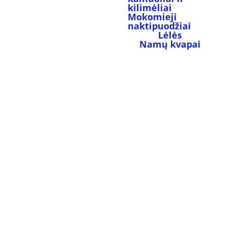
kilimėliai
Mokomieji 
naktipuodžiai
Lėlės
Namų kvapai