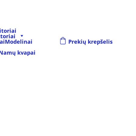
toriai
toriai
ai
Modelinai
Prekių krepšelis
Namų kvapai