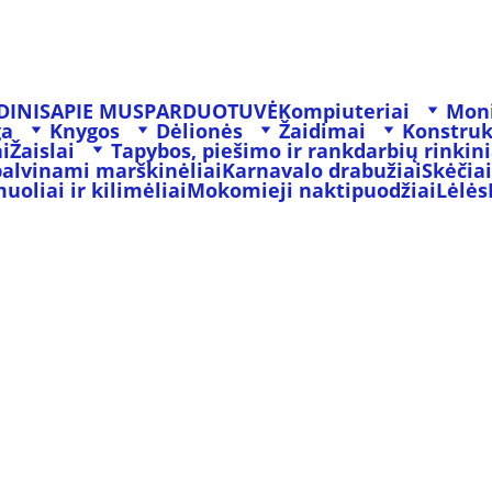
DINIS
APIE MUS
PARDUOTUVĖ
Kompiuteriai
Moni
ga
Knygos
Dėlionės
Žaidimai
Konstruk
i
Žaislai
Tapybos, piešimo ir rankdarbių rinkini
palvinami marškinėliai
Karnavalo drabužiai
Skėčiai
oliai ir kilimėliai
Mokomieji naktipuodžiai
Lėlės