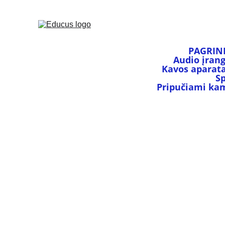
PAGRIN
Audio įran
Kavos aparata
S
Pripučiami kamu