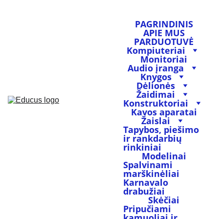
PAGRINDINIS
APIE MUS
PARDUOTUVĖ
Kompiuteriai
Monitoriai
Audio įranga
Knygos
Dėlionės
Žaidimai
Konstruktoriai
Kavos aparatai
Žaislai
Tapybos, piešimo 
ir rankdarbių 
rinkiniai
Modelinai
Spalvinami 
marškinėliai
Karnavalo 
drabužiai
Skėčiai
Pripučiami 
kamuoliai ir 