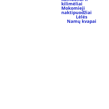
kilimėliai
Mokomieji 
naktipuodžiai
Lėlės
Namų kvapai