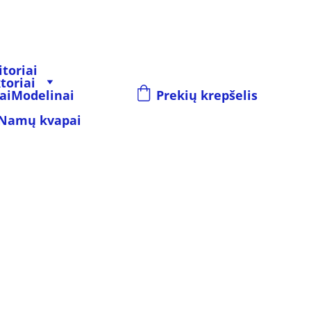
toriai
toriai
ai
Modelinai
Prekių krepšelis
Namų kvapai