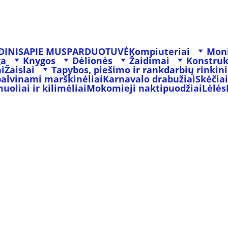
DINIS
APIE MUS
PARDUOTUVĖ
Kompiuteriai
Moni
ga
Knygos
Dėlionės
Žaidimai
Konstruk
i
Žaislai
Tapybos, piešimo ir rankdarbių rinkini
palvinami marškinėliai
Karnavalo drabužiai
Skėčiai
oliai ir kilimėliai
Mokomieji naktipuodžiai
Lėlės