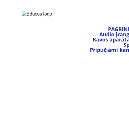
PAGRIN
Audio įran
Kavos aparata
S
Pripučiami kamu