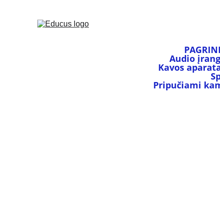
PAGRIN
Audio įran
Kavos aparata
S
Pripučiami kamu