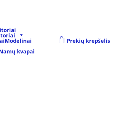
toriai
toriai
ai
Modelinai
Prekių krepšelis
Namų kvapai