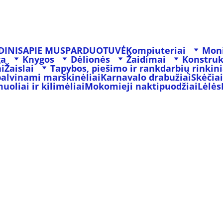
DINIS
APIE MUS
PARDUOTUVĖ
Kompiuteriai
Moni
ga
Knygos
Dėlionės
Žaidimai
Konstruk
i
Žaislai
Tapybos, piešimo ir rankdarbių rinkini
palvinami marškinėliai
Karnavalo drabužiai
Skėčiai
oliai ir kilimėliai
Mokomieji naktipuodžiai
Lėlės