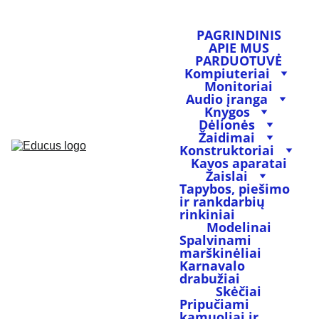
PAGRINDINIS
APIE MUS
PARDUOTUVĖ
Kompiuteriai
Monitoriai
Audio įranga
Knygos
Dėlionės
Žaidimai
Konstruktoriai
Kavos aparatai
Žaislai
Tapybos, piešimo 
ir rankdarbių 
rinkiniai
Modelinai
Spalvinami 
marškinėliai
Karnavalo 
drabužiai
Skėčiai
Pripučiami 
kamuoliai ir 