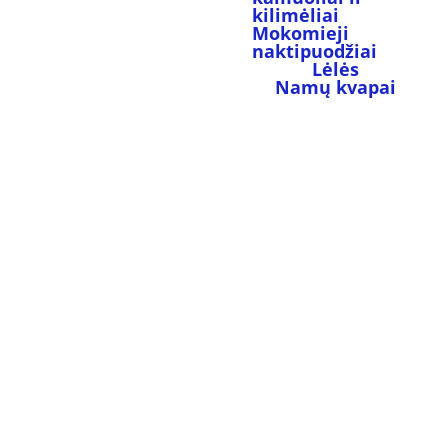
kilimėliai
Mokomieji 
naktipuodžiai
Lėlės
Namų kvapai