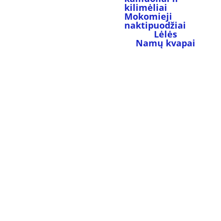
kilimėliai
Mokomieji 
naktipuodžiai
Lėlės
Namų kvapai