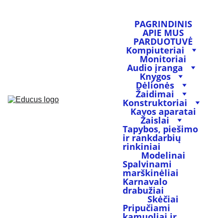
PAGRINDINIS
APIE MUS
PARDUOTUVĖ
Kompiuteriai
Monitoriai
Audio įranga
Knygos
Dėlionės
Žaidimai
Konstruktoriai
Kavos aparatai
Žaislai
Tapybos, piešimo 
ir rankdarbių 
rinkiniai
Modelinai
Spalvinami 
marškinėliai
Karnavalo 
drabužiai
Skėčiai
Pripučiami 
kamuoliai ir 