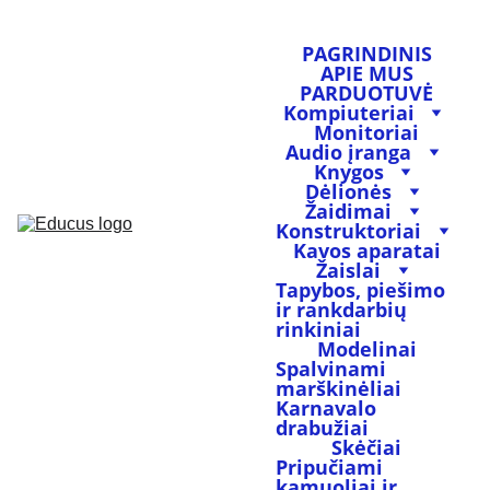
PAGRINDINIS
APIE MUS
PARDUOTUVĖ
Kompiuteriai
Monitoriai
Audio įranga
Knygos
Dėlionės
Žaidimai
Konstruktoriai
Kavos aparatai
Žaislai
Tapybos, piešimo 
ir rankdarbių 
rinkiniai
Modelinai
Spalvinami 
marškinėliai
Karnavalo 
drabužiai
Skėčiai
Pripučiami 
kamuoliai ir 