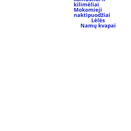
kilimėliai
Mokomieji 
naktipuodžiai
Lėlės
Namų kvapai