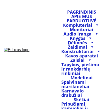
PAGRINDINIS
APIE MUS
PARDUOTUVĖ
Kompiuteriai
Monitoriai
Audio įranga
Knygos
Dėlionės
Žaidimai
Konstruktoriai
Kavos aparatai
Žaislai
Tapybos, piešimo 
ir rankdarbių 
rinkiniai
Modelinai
Spalvinami 
marškinėliai
Karnavalo 
drabužiai
Skėčiai
Pripučiami 
kamuoliai ir 