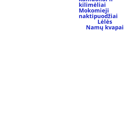
kilimėliai
Mokomieji 
naktipuodžiai
Lėlės
Namų kvapai