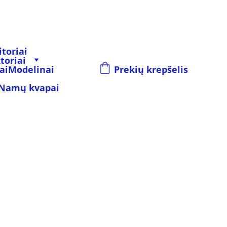
toriai
toriai
ai
Modelinai
Prekių krepšelis
Namų kvapai