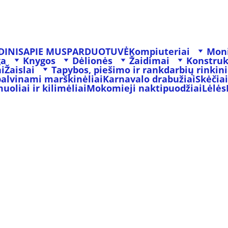
DINIS
APIE MUS
PARDUOTUVĖ
Kompiuteriai
Moni
ga
Knygos
Dėlionės
Žaidimai
Konstruk
i
Žaislai
Tapybos, piešimo ir rankdarbių rinkini
palvinami marškinėliai
Karnavalo drabužiai
Skėčiai
oliai ir kilimėliai
Mokomieji naktipuodžiai
Lėlės