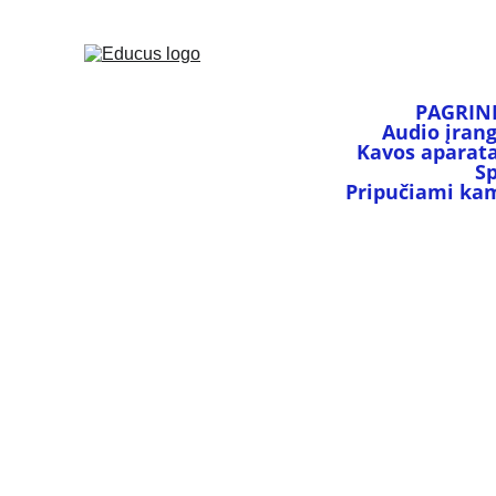
PAGRIN
Audio įran
Kavos aparata
S
Pripučiami kamu