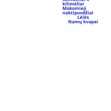
kilimėliai
Mokomieji 
naktipuodžiai
Lėlės
Namų kvapai