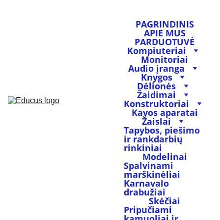
PAGRINDINIS
APIE MUS
PARDUOTUVĖ
Kompiuteriai
Monitoriai
Audio įranga
Knygos
Dėlionės
Žaidimai
Konstruktoriai
Kavos aparatai
Žaislai
Tapybos, piešimo 
ir rankdarbių 
rinkiniai
Modelinai
Spalvinami 
marškinėliai
Karnavalo 
drabužiai
Skėčiai
Pripučiami 
kamuoliai ir 